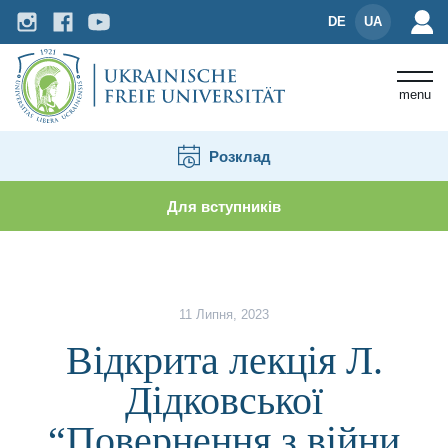
DE
UA
menu
Розклад
Для вступників
Новини і події
Відкрита лекція Л. Дідковської “
11 Липня, 2023
Відкрита лекція Л.
Дідковської
“Повернення з війни