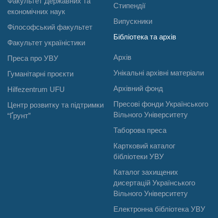
Факультет Державних та
Стипендії
економічних наук
Випускники
Філософський факультет
Бібліотека та архів
Факультет україністики
Архів
Преса про УВУ
Унікальні архівні матеріали
Гуманітарні проєкти
Архівний фонд
Hilfezentrum UFU
Пресові фонди Українського
Центр розвитку та підтримки
Вільного Університету
“Ґрунт”
Таборова преса
Картковий каталог
бібліотеки УВУ
Каталог захищених
дисертацій Українського
Вільного Університету
Електронна бібліотека УВУ