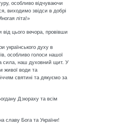
ьтуру, особливо відчуваючи
ся, виходимо звідси в добрі
Многая літа!»
 від цього вечора, провівши
ри українського духу в
пів, особливо голоси нашої
яка сила, наш духовний щит. У
м живої води та
іччям святині та дякуємо за
Богдану Дзюраху та всім
а славу Бога та України!