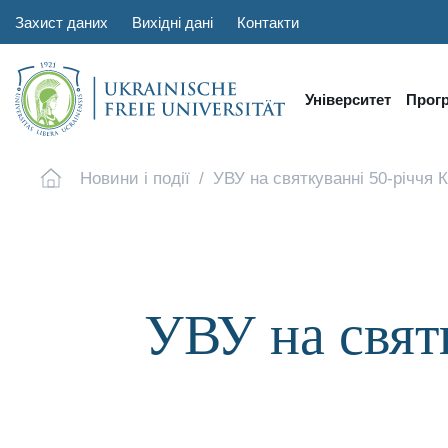
Захист даних
Вихідні дані
Контакти
Університет
Прог
Новини і події
УВУ на святкуванні 50-річчя
УВУ на свят