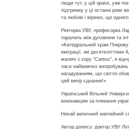
люди тут, у цій країні, уже 
підтримку у ці останні роки в
та любові і віримо, що одного
​Ректорка УВУ, професорка Ла
паралель між духовним та ін
​«Катедральний храм Покрову 
еміграції, які десятиліттями
малечі з хору “Cantus”, я від
часи найважчих випробувань д
нагадуванням, що світло обов
цей вечір єднання!»
Український Вільний Універс
виконавцям за плекання украї
​Нехай величний ювілейний сп
Автор допису: доктор УВУ Ліл