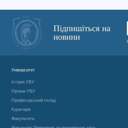
Підпишіться на
новини
Університет
Історія УВУ
Органи УВУ
Професорський склад
Кураторія
Факультети
Факультет Державних та економічних наук