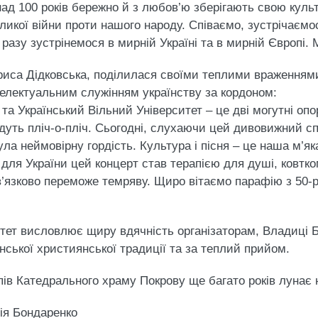
понад 100 років бережно й з любов’ю зберігають свою кул
еликої війни проти нашого народу. Співаємо, зустрічаємо
 разу зустрінемося в мирній Україні та в мирній Європі. 
риса Дідковська, поділилася своїми теплими враженнями
телектуальним служінням українству за кордоном:
та Український Вільний Університет – це дві могутні опо
 йдуть пліч-о-пліч. Сьогодні, слухаючи цей дивовижний с
чула неймовірну гордість. Культура і пісня – це наша м’
ля України цей концерт став терапією для душі, ковтко
’язково переможе темряву. Щиро вітаємо парафію з 50-р
итет висловлює щиру вдячність організаторам, Владиці 
нської християнської традиції та за теплий прийом.
ів Катедрального храму Покрову ще багато років лунає н
ія Бондаренко