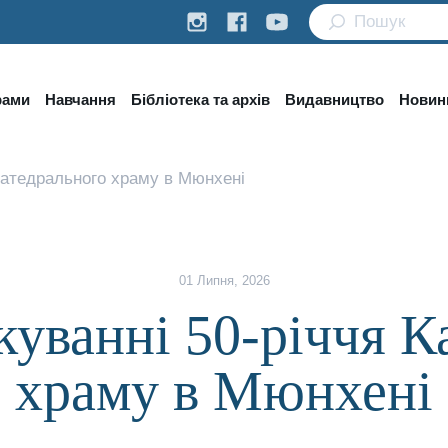
рами
Навчання
Бібліотека та архів
Видавництво
Новини
 Катедрального храму в Мюнхені
01 Липня, 2026
куванні 50-річчя К
храму в Мюнхені