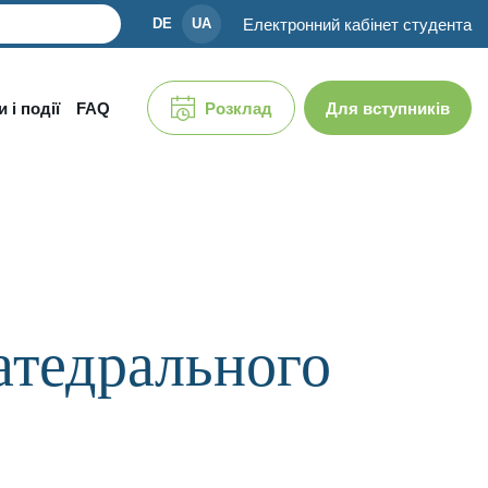
Електронний кабінет студента
DE
UA
 і події
FAQ
Розклад
Для вступників
атедрального