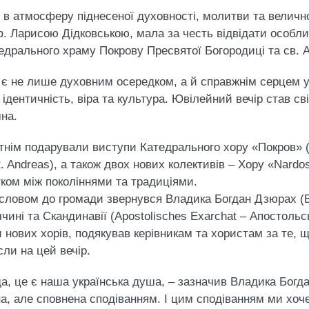
в атмосферу піднесеної духовності, молитви та величної 
ф. Ларисою Дідковською, мала за честь відвідати особл
тедрального храму Покрову Пресвятої Богородиці та св. 
 є не лише духовним осередком, а й справжнім серцем ук
ідентичність, віра та культура. Ювілейний вечір став св
на.
тнім подарували виступи Катедрального хору «Покров» (
t. Andreas), а також двох нових колективів – Хору «Nardo
стком між поколіннями та традиціями.
 словом до громади звернувся Владика Богдан Дзюрах (
чині та Скандинавії (Apostolisches Exarchat – Апостольс
 нових хорів, подякував керівникам та хористам за те,
сли на цей вечір.
да, це є наша українська душа, – зазначив Владика Богда
а, але сповнена сподіванням. І цим сподіванням ми хоч