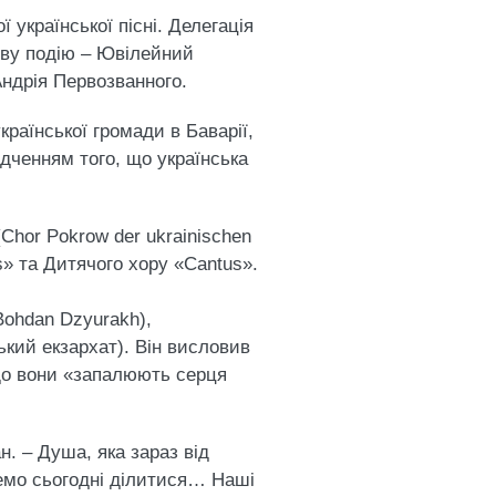
української пісні. Делегація
иву подію – Ювілейний
Андрія Первозванного.
раїнської громади в Баварії,
ідченням того, що українська
Chor Pokrow der ukrainischen
s» та Дитячого хору «Cantus».
Bohdan Dzyurakh),
ький екзархат). Він висловив
 що вони «запалюють серця
н. – Душа, яка зараз від
емо сьогодні ділитися… Наші