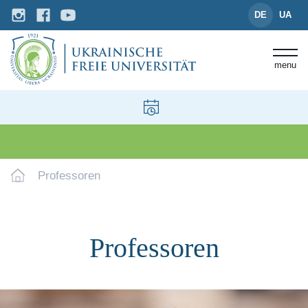
DE
UA
menu
Professoren
Professoren