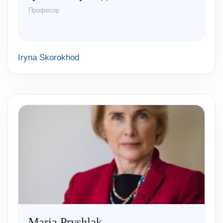
Професор
Iryna Skorokhod
Maria Pryshlak