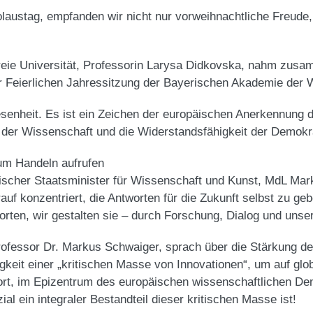
ustag, empfanden wir nicht nur vorweihnachtliche Freude, 
Freie Universität, Professorin Larysa Didkovska, nahm zus
er Feierlichen Jahressitzung der Bayerischen Akademie der W
wesenheit. Es ist ein Zeichen der europäischen Anerkennung 
aft der Wissenschaft und die Widerstandsfähigkeit der Demokra
zum Handeln aufrufen
ischer Staatsminister für Wissenschaft und Kunst, MdL Mar
auf konzentriert, die Antworten für die Zukunft selbst zu ge
orten, wir gestalten sie – durch Forschung, Dialog und uns
rofessor Dr. Markus Schwaiger, sprach über die Stärkung de
keit einer „kritischen Masse von Innovationen“, um auf gl
rt, im Epizentrum des europäischen wissenschaftlichen Den
zial ein integraler Bestandteil dieser kritischen Masse ist!