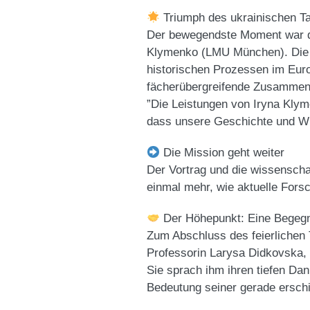
Triumph des ukrainischen Ta
​Der bewegendste Moment war di
Klymenko (LMU München). Die A
historischen Prozessen im Euro
fächerübergreifende Zusammena
​”Die Leistungen von Iryna Kly
dass unsere Geschichte und Wi
Die Mission geht weiter
​Der Vortrag und die wissensch
einmal mehr, wie aktuelle For
Der Höhepunkt: Eine Begegnun
​Zum Abschluss des feierlichen 
Professorin Larysa Didkovska, 
​Sie sprach ihm ihren tiefen D
Bedeutung seiner gerade erschi