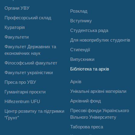
Органи УВУ
Розклад
Професорський склад
Вступнику
Кураторія
Студентська рада
Факультети
Для новоприбулих студентів
Факультет Державних та
Стипендії
економічних наук
Випускники
Філософський факультет
Бібліотека та архів
Факультет україністики
Архів
Преса про УВУ
Унікальні архівні матеріали
Гуманітарні проєкти
Архівний фонд
Hilfezentrum UFU
Пресові фонди Українського
Центр розвитку та підтримки
Вільного Університету
“Ґрунт”
Таборова преса