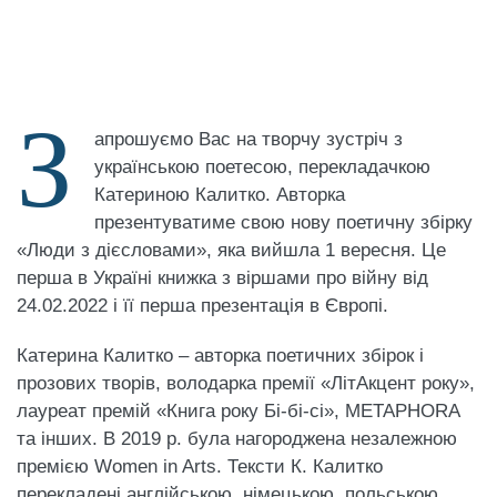
З
апрошуємо Вас на творчу зустріч з
українською поетесою, перекладачкою
Катериною Калитко. Авторка
презентуватиме свою нову поетичну збірку
«Люди з дієсловами», яка вийшла 1 вересня. Це
перша в Україні книжка з віршами про війну від
24.02.2022 і її перша презентація в Європі.
Катерина Калитко – авторка поетичних збірок і
прозових творів, володарка премії «ЛітАкцент року»,
лауреат премій «Книга року Бі-бі-сі», METAPHORA
та інших. В 2019 р. була нагороджена незалежною
премією Women in Arts. Тексти К. Калитко
перекладені англійською, німецькою, польською,