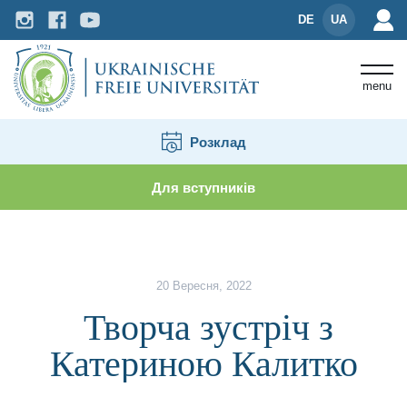
DE
UA
menu
Розклад
Для вступників
Новини і події
Творча зустріч з Катериною Кал
20 Вересня, 2022
Творча зустріч з
Катериною Калитко