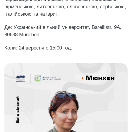
вірменською, литовською, словенською, сербською,
італійською та на іврит.
Де: Український вільний університет, Barellistr. 9A,
80638 München.
Коли: 24 вересня о 15:00 год.