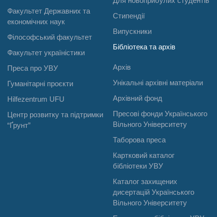
Для новоприбулих студентів
Факультет Державних та
Стипендії
економічних наук
Випускники
Філософський факультет
Бібліотека та архів
Факультет україністики
Архів
Преса про УВУ
Унікальні архівні матеріали
Гуманітарні проєкти
Архівний фонд
Hilfezentrum UFU
Пресові фонди Українського
Центр розвитку та підтримки
Вільного Університету
“Ґрунт”
Таборова преса
Картковий каталог
бібліотеки УВУ
Каталог захищених
дисертацій Українського
Вільного Університету