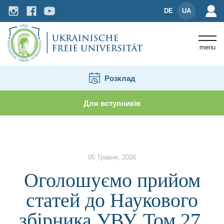
DE
UA
menu
Розклад
Для вступників
Новини і події
Оголошуємо прийом статей до На
05 Травня, 2026
Оголошуємо прийом
статей до Наукового
збірника УВУ, Том 27,