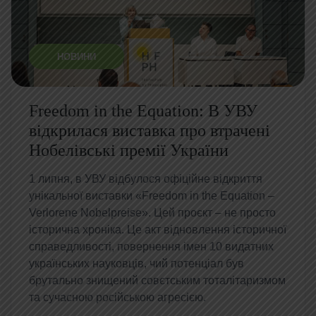
НОВИНИ
Freedom in the Equation: В УВУ
відкрилася виставка про втрачені
Нобелівські премії України
1 липня, в УВУ відбулося офіційне відкриття
унікальної виставки «Freedom in the Equation –
Verlorene Nobelpreise». Цей проєкт – не просто
історична хроніка. Це акт відновлення історичної
справедливості, повернення імен 10 видатних
українських науковців, чий потенціал був
брутально знищений совєтським тоталітаризмом
та сучасною російською агресією.