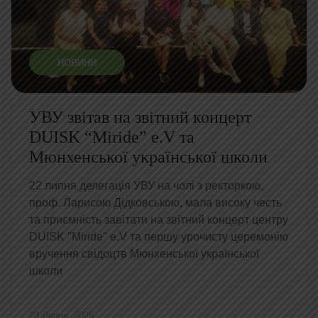
НОВИНИ
УВУ звітав на звітний концерт
DUISK “Miride” e.V та
Мюнхенської української школи
​22 липня делегація УВУ на чолі з ректоркою,
проф. Ларисою Дідковською, мала високу честь
та приємність завітати на звітний концерт центру
DUISK "Miride" e.V та першу урочисту церемонію
вручення свідоцтв Мюнхенської української
школи
23 Липня, 2026