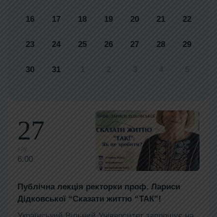
16
17
18
19
20
21
22
23
24
25
26
27
28
29
30
31
1
2
3
4
5
27
july
6:00
Публічна лекція ректорки проф. Лариси
Дідковської “Сказати життю “ТАК”!
Український Вільний Університет запрошує на