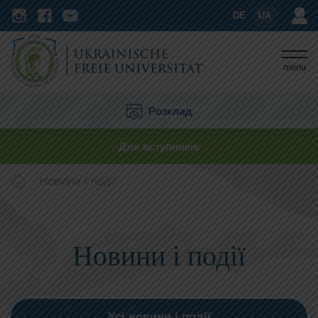
DE
UA
menu
Розклад
Для вступників
Новини і події
Новини і події
Усі новини і події