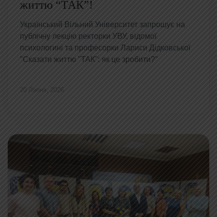
життю “ТАК”!
Український Вільний Університет запрошує на
публічну лекцію ректорки УВУ, відомої
психологині та професорки Лариси Дідковської
"Сказати життю "ТАК": як це зробити?"
20 Липня, 2026