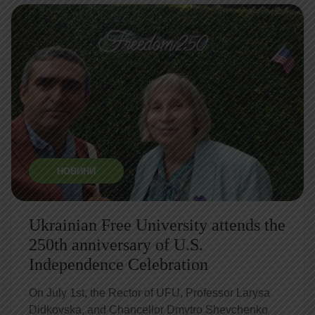
НОВИНИ
Ukrainian Free University attends the
250th anniversary of U.S.
Independence Celebration
On July 1st, the Rector of UFU, Professor Larysa
Didkovska, and Chancellor Dmytro Shevchenko