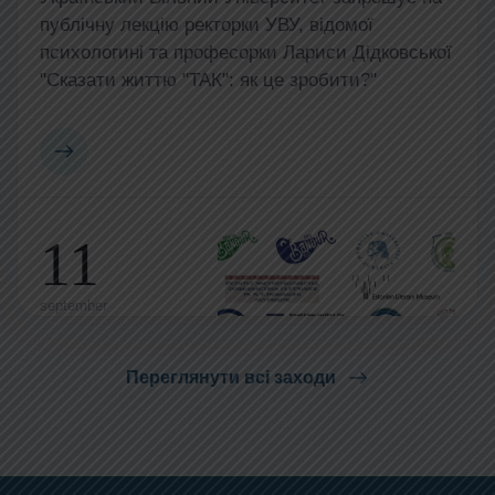
публічну лекцію ректорки УВУ, відомої
психологині та професорки Лариси Дідковської
"Сказати життю "ТАК": як це зробити?"
11
september
12:00
Переглянути всі заходи
Міжнародна конференція “Бандура поза
кордонами: традиція, трансмісія та
культурна дипломатія”
11 вересня 2026 р. в Берліні (офлайн та