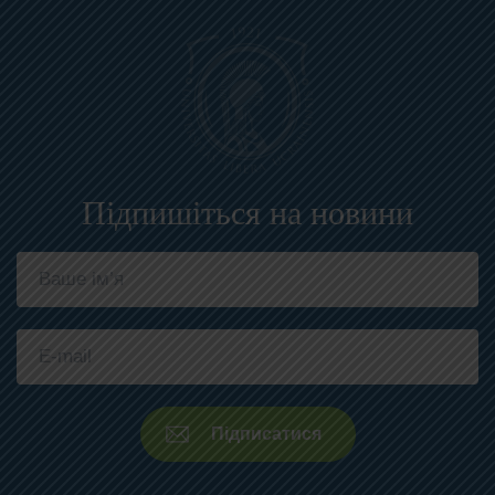
онлайн) відбудеться міжнародна конференція,
присвячена бандурній традиції як унікальному
явищу української культурної спадщини та
важливому інструменту культурної дипломатії.
Підпишіться на новини
17
july
2:00
Габілітаційна лекція д-ра Світлани
Глущенко
17 липня 2026 р. в УВУ відбудеться