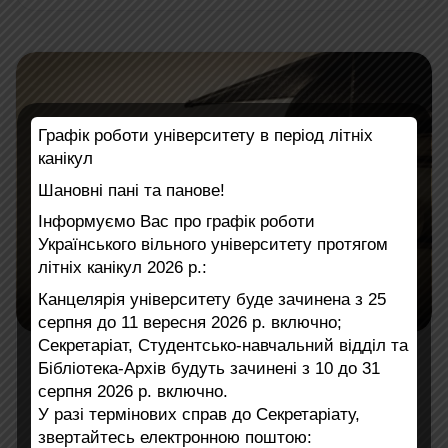
Графік роботи університету в період літніх
канікул
Шановні пані та панове!
Інформуємо Вас про графік роботи
Українського вільного університету протягом
літніх канікул 2026 р.:
ПОДІЇ
Канцелярія університету буде зачинена з 25
серпня до 11 вересня 2026 р. включно;
Секретаріат, Студентсько-навчальний відділ та
Габілітаційна лекція д-ра Світлани
Бібліотека-Архів будуть зачинені з 10 до 31
Глущенко
серпня 2026 р. включно.
У разі термінових справ до Секретаріату,
17 липня 2026 р. в УВУ відбудеться Габілітаційна
звертайтесь електронною поштою: