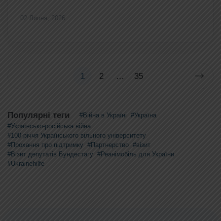
02 Липня, 2026
1
2
…
35
Популярні теги
#Війна в Україні
#Україна
#Українсько-російська війна
#100-річчя Українського вільного університету
#Прохання про підтримку
#Партнерство
#візит
#Візит депутатів Бундестагу
#Реанімобіль для України
#Ukrainehilfe