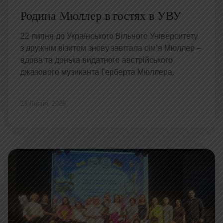
Родина Мюллер в гостях в УВУ
22 липня до Українського Вільного Університету
з дружнім візитом знову завітала сім’я Мюллер –
вдова та донька видатного австрійського
джазового музиканта Герберта Мюллера.
23 Липня, 2026