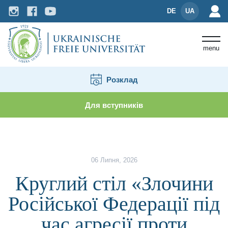
DE
UA
menu
Розклад
Для вступників
Новини і події
Круглий стіл «Злочини Російської
06 Липня, 2026
Круглий стіл «Злочини
Російської Федерації під
час агресії проти