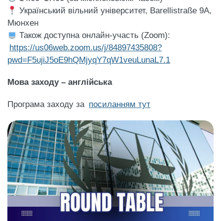
Український вільний університет, Barellistraße 9A,
Мюнхен
Також доступна онлайн-участь (Zoom):
https://us06web.zoom.us/j/84897435808?
pwd=F5ujiJ5oE9hQMjyqY7qW1veuLunaL7.1
Мова заходу – англійська
Програма заходу за
посиланням тут