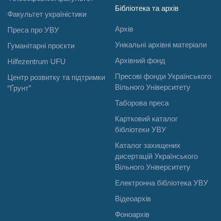
Бібліотека та архів
Факультет україністики
Архів
Преса про УВУ
Унікальні архівні матеріали
Гуманітарні проєкти
Архівний фонд
Hilfezentrum UFU
Пресові фонди Українського
Центр розвитку та підтримки
Вільного Університету
“Ґрунт”
Таборова преса
Картковий каталог
бібліотеки УВУ
Каталог захищених
дисертацій Українського
Вільного Університету
Електронна бібліотека УВУ
Відеоархів
Фоноархів