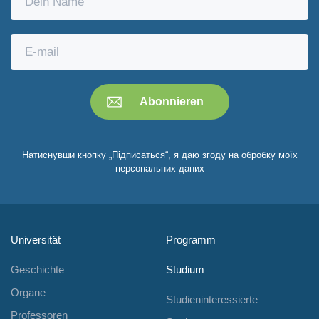
Натиснувши кнопку „Підписаться“, я даю згоду на обробку моїх
персональних даних
Universität
Programm
Geschichte
Studium
Organe
Studieninteressierte
Professoren