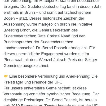
der Versöhnung. Im Mittelpunkt stand ein bedeutendes
Ereignis: Der Sudetendeutsche Tag fand in diesem Jahr
erstmals in Brünn – und somit auf tschechischem
Boden – statt. Dieses historische Zeichen der
Aussöhnung wurde maßgeblich durch die Initiative
„Meeting Brno“, die Generalsekretärin des
Sudetendeutschen Rats Christa Naaß und den
Bundessprecher der Sudetendeutschen
Landsmannschaft Dr. Bernd Posselt ermöglicht. Für
dieses unermüdliche Engagement wurden sie im
Plenarsaal mit dem Wenzel-Jaksch-Preis der Seliger-
Gemeinde ausgezeichnet.
Eine besondere Verbindung und Anerkennung: Die
Preisträger und Freunde der UFU
Für unsere universitäre Gemeinschaft ist diese
Veranstaltung von tiefer symbolischer Bedeutung. Der
diesjährige Preisträger, Dr. Bernd Posselt, ist bereits
seit 2010 Ehrendoktor (Doctor honoris causa) der UFU.