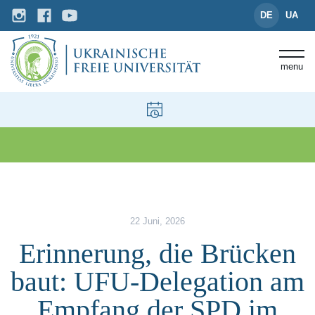
DE
UA
menu
News und Events
Erinnerung, die Brücken baut:
22 Juni, 2026
Erinnerung, die Brücken
baut: UFU-Delegation am
Empfang der SPD im