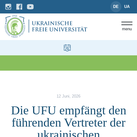
DE
UA
menu
News und Events
Die UFU empfängt den führenden 
12 Juni, 2026
Die UFU empfängt den
führenden Vertreter der
ukrainischen