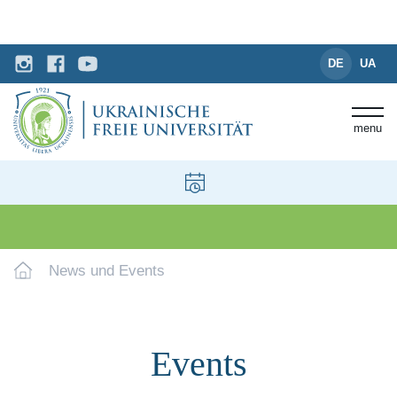
DE
UA
menu
News und Events
Events