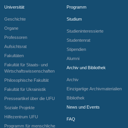
Universität
Programm
Geschichte
Studium
Organe
Studieninteressierte
Professoren
Studentenrat
Aufsichtsrat
Stipendien
Fakultäten
Alumni
Fakultät für Staats- und
Archiv und Bibliothek
Wirtschaftswissenschaften
Archiv
Philosophische Fakultät
Einzigartige Archivmaterialien
Fakultät für Ukrainistik
Bibliothek
Presseartikel über die UFU
News und Events
Soziale Projekte
Hilfezentrum UFU
FAQ
Programm für menschliche