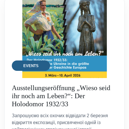
EVENTS
Ausstellungseröffnung „Wieso seid
ihr noch am Leben?“: Der
Holodomor 1932/33
Запрошуємо всіх охочих відвідати 2 березня
відкриття експозиції, присвяченої одній із