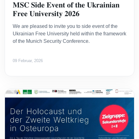
𝐌𝐒𝐂 𝐒𝐢𝐝𝐞 𝐄𝐯𝐞𝐧𝐭 𝐨𝐟 𝐭𝐡𝐞 𝐔𝐤𝐫𝐚𝐢𝐧𝐢𝐚𝐧
𝐅𝐫𝐞𝐞 𝐔𝐧𝐢𝐯𝐞𝐫𝐬𝐢𝐭𝐲 𝟐𝟎𝟐𝟔
We are pleased to invite you to side event of the
Ukrainian Free University held within the framework
of the Munich Security Conference.
09 Februar, 2026