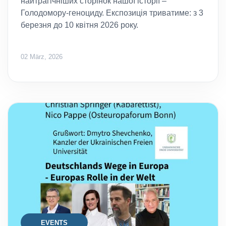
найтрагічніших сторінок нашої історії –
Голодомору-геноциду. Експозиція триватиме: з 3
березня до 10 квітня 2026 року.
02 März, 2026
EVENTS