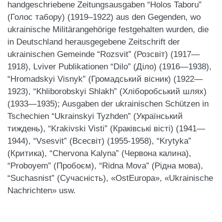
handgeschriebene
Zeitungsausgaben “Holos Taboru”
(Голос табору) (1919–1922) aus den Gegenden, wo
ukrainische Militärangehörige festgehalten wurden, die
in Deutschland herausgegebene Zeitschrift der
ukrainischen Gemeinde “Rozsvit” (Розсвіт) (1917—
1918), Lviver Publikationen “Dilo” (Діло) (1916—1938),
“Hromadskyi Visnyk” (Громадський вісник) (1922—
1923), “Khliborobskyi Shlakh” (Хліборобський шлях)
(1933—1935); Ausgaben der ukrainischen Schützen in
Tschechien “Ukrainskyi Tyzhden” (Український
тиждень), “Krakivski Visti” (Краківські вісті) (1941—
1944), “Vsesvit” (Всесвіт) (1955-1958), “Krytyka”
(Критика), “Chervona Kalyna” (Червона калина),
“Proboyem” (Пробоєм), “Ridna Mova” (Рідна мова),
“Suchasnist” (Сучасність), «OstEuropa», «Ukrainische
Nachrichten» usw.